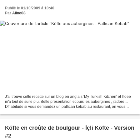
Publié le 01/10/2009 à 10:40
Par
Aline08
J'ai trouvé cette recette sur un blog en anglais 'My Turkish Kitchen' et l'idée
m'a tout de suite plu. Belle présentation et puis les aubergines , j'adore ...
D'habitude si vous demandez un patlıcan kebab au restaurant, on vous
servira ce plat sous forme...
Köfte en croûte de boulgour - İçli Köfte - Version
#2