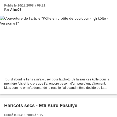
Publié le 10/12/2008 à 09:21
Par
Aline08
Tout d’abord je tiens à m’excuser pour la photo. Je faisais ces köfte pour la
première fois et je crois que j’ai encore besoin d’un peu d’entraînement.
Mais comme on m’a demandé la recette j’ai quand même décidé de la
publier car malgré leur air un peu...
Haricots secs - Etli Kuru Fasulye
Publié le 06/10/2008 à 13:26