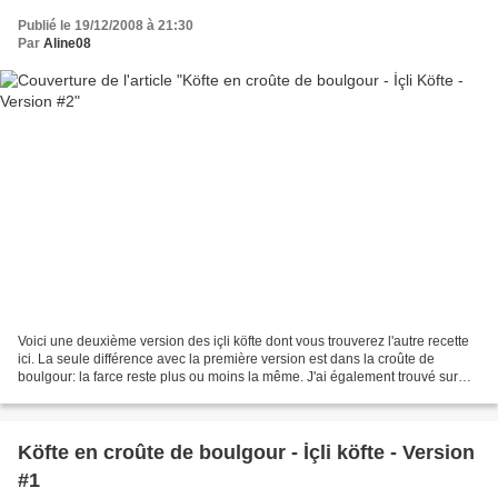
Publié le 19/12/2008 à 21:30
Par
Aline08
Voici une deuxième version des içli köfte dont vous trouverez l'autre recette
ici. La seule différence avec la première version est dans la croûte de
boulgour: la farce reste plus ou moins la même. J'ai également trouvé sur
internet une vidéo ici qui...
Köfte en croûte de boulgour - İçli köfte - Version
#1