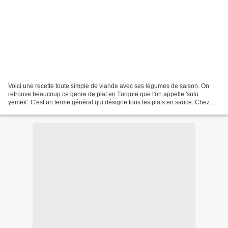
Voici une recette toute simple de viande avec ses légumes de saison. On
retrouve beaucoup ce genre de plat en Turquie que l'on appelle 'sulu
yemek': C'est un terme général qui désigne tous les plats en sauce. Chez
nous les enfants aiment quand la viande...