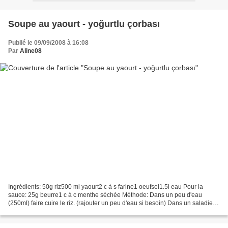
Soupe au yaourt - yoğurtlu çorbası
Publié le 09/09/2008 à 16:08
Par
Aline08
Ingrédients: 50g riz500 ml yaourt2 c à s farine1 oeufsel1.5l eau Pour la
sauce: 25g beurre1 c à c menthe séchée Méthode: Dans un peu d'eau
(250ml) faire cuire le riz. (rajouter un peu d'eau si besoin) Dans un saladier,
bien mélanger le yaourt, la farine...