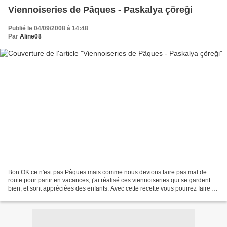
Viennoiseries de Pâques - Paskalya çöreği
Publié le 04/09/2008 à 14:48
Par
Aline08
Bon OK ce n'est pas Pâques mais comme nous devions faire pas mal de
route pour partir en vacances, j'ai réalisé ces viennoiseries qui se gardent
bien, et sont appréciées des enfants. Avec cette recette vous pourrez faire au
choix 4 ou 6 viennoiseries....