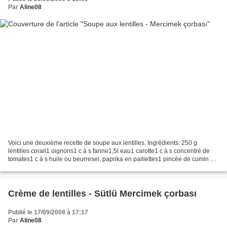
Par
Aline08
Voici une deuxième recette de soupe aux lentilles. Ingrédients: 250 g
lentilles corail1 oignons1 c à s farine1,5l eau1 carotte1 c à s concentré de
tomates1 c à s huile ou beurresel, paprika en paillettes1 pincée de cumin en
poudre1 c à s menthe séchée...
Crème de lentilles - Sütlü Mercimek çorbası
Publié le 17/09/2008 à 17:17
Par
Aline08