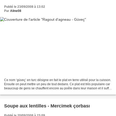
Publié le 23/09/2008 à 13:02
Par
Aline08
Ce nom ‘güveç’ en turc désigne en fait le plat en terre utilisé pour la cuisson.
Ensuite on peut mettre un peu de tout dedans. Ce plat est très populaire car
beaucoup de gens se chauffent encore au poêle dans leur maison et il suffit
d’enfourner votre...
Soupe aux lentilles - Mercimek çorbası
Publié le 20/09/2008 à 15:09