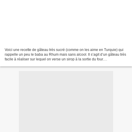
Voici une recette de gâteau très sucré (comme on les aime en Turquie) qui
rappelle un peu le baba au Rhum mais sans alcool. Il s’agit d’un gâteau très
facile à réaliser sur lequel on verse un sirop à la sortie du four.
Personnellement je ne raffole pas...