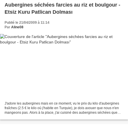
Aubergines séchées farcies au riz et boulgour -
Etsiz Kuru Patlican Dolması
Publié le 21/04/2009 à 11:14
Par
Aline08
J'adore les aubergines mais en ce moment, vu le prix du kilo d'aubergines
fraîches (2.5 € le kilo où j'habite en Turquie), je dois avouer que nous n'en
mangeons pas. Alors à la place, j'ai cuisiné des aubergines séchées que
l'on trouve très facilement...