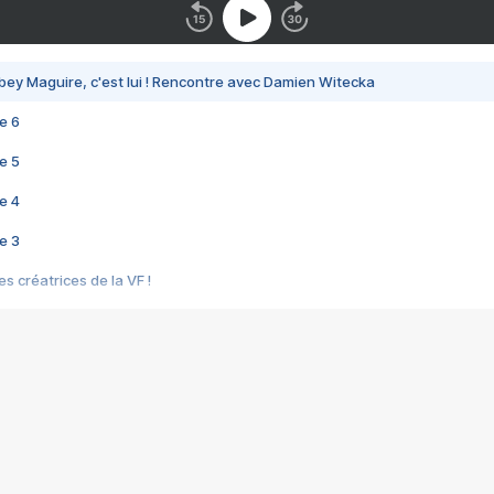
bey Maguire, c'est lui ! Rencontre avec Damien Witecka
e 6
e 5
e 4
e 3
s créatrices de la VF !
e 2
e 1
e Mektoub My Love arrive enfin ! Rencontre avec Shaïn Boumedine et Sal
i : après Toni en famille
elle réalise le bouleversant Dites lui que je l'aime