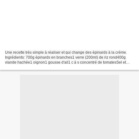
Une recette très simple à réaliser et qui change des épinards à la crème.
Ingrédients: 700g épinards en branches1 verre (200ml) de riz rond400g
viande hachée1 oignon1 gousse d'ail1 c à s concentré de tomatesSel et
poivre du moulin Méthode: Dans une sauteuse...