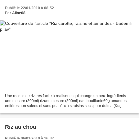
Publié le 22/01/2010 à 08:52
Par
Aline08
Une recette de riz très facile à réaliser et qui change un peu. Ingrédients:
une mesure (300ml) rizune mesure (300ml) eau bouillante60g amandes
entières non salées et sans peau1 c à s raisins secs pour dolma (Kuş
üzümü)1 carotte1 c à s beurre2 c à s huile...
Riz au chou
Publié le 06/01/2010 à 16:37