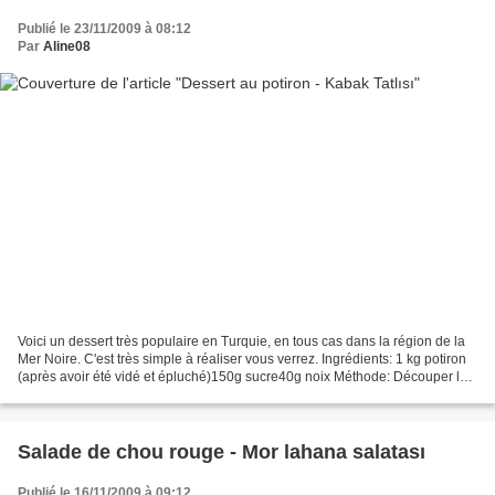
Publié le 23/11/2009 à 08:12
Par
Aline08
Voici un dessert très populaire en Turquie, en tous cas dans la région de la
Mer Noire. C'est très simple à réaliser vous verrez. Ingrédients: 1 kg potiron
(après avoir été vidé et épluché)150g sucre40g noix Méthode: Découper le
potiron en cubes de 3...
Salade de chou rouge - Mor lahana salatası
Publié le 16/11/2009 à 09:12