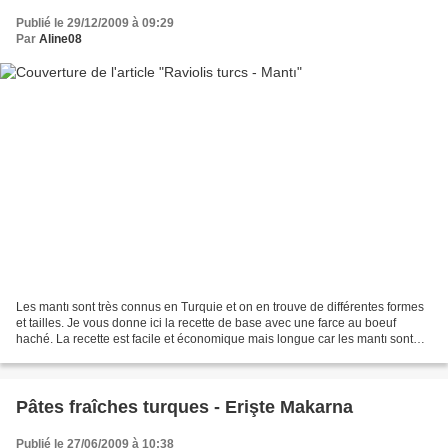
Publié le 29/12/2009 à 09:29
Par
Aline08
Les mantı sont très connus en Turquie et on en trouve de différentes formes
et tailles. Je vous donne ici la recette de base avec une farce au boeuf
haché. La recette est facile et économique mais longue car les mantı sont
petits et doivent être façonnés...
Pâtes fraîches turques - Erişte Makarna
Publié le 27/06/2009 à 10:38