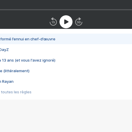
nsformé l’ennui en chef-d’œuvre
 DayZ
 a 13 ans (et vous l'avez ignoré)
e (littéralement)
im Rayan
 toutes les règles
s les jeux vidéo
us choquant de Rockstar ? - Le scandale BULLY
e plus moche de Steam