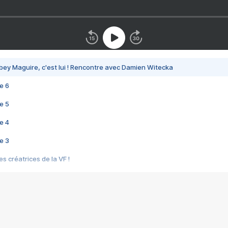
bey Maguire, c'est lui ! Rencontre avec Damien Witecka
e 6
e 5
e 4
e 3
s créatrices de la VF !
e 2
e 1
e Mektoub My Love arrive enfin ! Rencontre avec Shaïn Boumedine et Sal