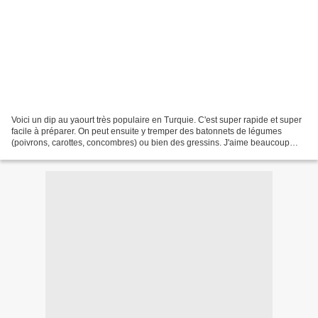
Voici un dip au yaourt très populaire en Turquie. C'est super rapide et super
facile à préparer. On peut ensuite y tremper des batonnets de légumes
(poivrons, carottes, concombres) ou bien des gressins. J'aime beaucoup
proposer ce genre de choses à l'apéritif...