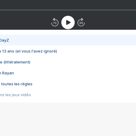
 DayZ
 a 13 ans (et vous l'avez ignoré)
e (littéralement)
im Rayan
 toutes les règles
s les jeux vidéo
us choquant de Rockstar ? - Le scandale BULLY
e plus moche de Steam
du RÊVE tourne au CAUCHEMAR