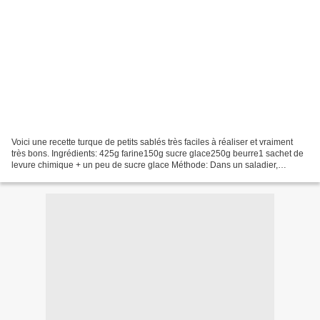
Voici une recette turque de petits sablés très faciles à réaliser et vraiment
très bons. Ingrédients: 425g farine150g sucre glace250g beurre1 sachet de
levure chimique + un peu de sucre glace Méthode: Dans un saladier,
mélanger la farine, le sucre glace...