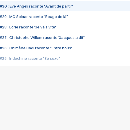
#30 : Eve Angeli raconte "Avant de partir"
#29 : MC Solaar raconte "Bouge de là"
28 : Lorie raconte "Je vais vite"
#27 : Christophe Willem raconte "Jacques a dit"
#26 : Chimène Badi raconte "Entre nous"
#25 : Indochine raconte "3e sexe"
#24 : Zaho raconte "C'est chelou"
#23 : Patrick Bruel raconte "Au café des délices"
#22 : Kyo raconte "Le chemin"
#21 : Nolwenn Leroy raconte "Cassé"
#20 : Patrick Hernandez raconte "Born to be alive"
#19 : Lorie raconte "Près de moi"