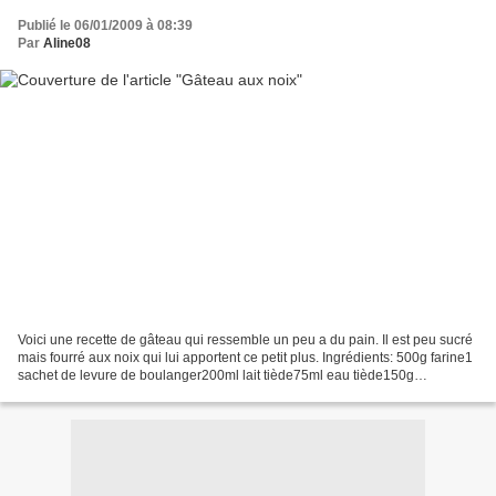
Publié le 06/01/2009 à 08:39
Par
Aline08
Voici une recette de gâteau qui ressemble un peu a du pain. Il est peu sucré
mais fourré aux noix qui lui apportent ce petit plus. Ingrédients: 500g farine1
sachet de levure de boulanger200ml lait tiède75ml eau tiède150g
beurre80g sucrele zeste d'un citron2...