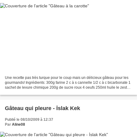
Une recette pas très turque pour le coup mais un délicieux gâteau pour les
gourmands! Ingrédients: 300g farine 2 c à s cannelle 1/2 c à c bicarbonate 1
sachet de levure chimique 200g de sucre roux 4 oeufs 250ml huile le zeste
d'une orange le zeste d'un...
Gâteau qui pleure - İslak Kek
Publié le 08/10/2009 à 12:37
Par
Aline08