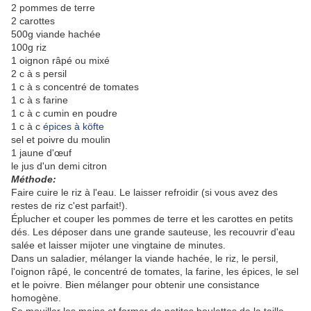
2 pommes de terre
2 carottes
500g viande hachée
100g riz
1 oignon râpé ou mixé
2 c à s persil
1 c à s concentré de tomates
1 c à s farine
1 c à c cumin en poudre
1 c à c
épices à köfte
sel et poivre du moulin
1 jaune d'œuf
le jus d'un demi citron
Méthode:
Faire cuire le riz à l'eau. Le laisser refroidir (si vous avez des
restes de riz c'est parfait!).
Éplucher et couper les pommes de terre et les carottes en petits
dés. Les déposer dans une grande sauteuse, les recouvrir d'eau
salée et laisser mijoter une vingtaine de minutes.
Dans un saladier, mélanger la viande hachée, le riz, le persil,
l'oignon râpé, le concentré de tomates, la farine, les épices, le sel
et le poivre. Bien mélanger pour obtenir une consistance
homogène.