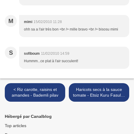
M
mimi
15/02/2010 11:28
ohh sa a l'air très bon <br /> mille bravo <br /> bisosu mimi
S
sofiboum
11/02/2010 14:59
Hummm...ce plat à l'air succulent!
< Riz carotte, raisins et
Haricots secs à la sauce
amandes - Bademli pilav
tomate - Etsiz Kuru Fasulye
>
Hébergé par Canalblog
Top articles