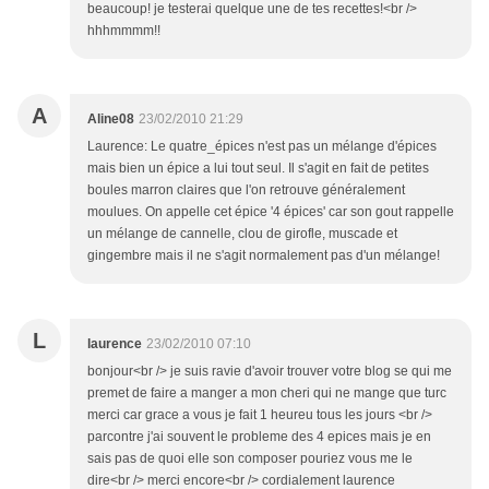
beaucoup! je testerai quelque une de tes recettes!<br />
hhhmmmm!!
A
Aline08
23/02/2010 21:29
Laurence: Le quatre_épices n'est pas un mélange d'épices
mais bien un épice a lui tout seul. Il s'agit en fait de petites
boules marron claires que l'on retrouve généralement
moulues. On appelle cet épice '4 épices' car son gout rappelle
un mélange de cannelle, clou de girofle, muscade et
gingembre mais il ne s'agit normalement pas d'un mélange!
L
laurence
23/02/2010 07:10
bonjour<br /> je suis ravie d'avoir trouver votre blog se qui me
premet de faire a manger a mon cheri qui ne mange que turc
merci car grace a vous je fait 1 heureu tous les jours <br />
parcontre j'ai souvent le probleme des 4 epices mais je en
sais pas de quoi elle son composer pouriez vous me le
dire<br /> merci encore<br /> cordialement laurence