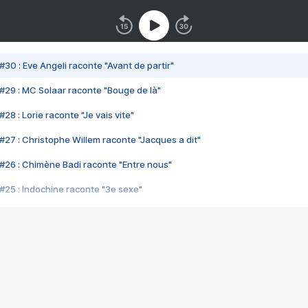
#30 : Eve Angeli raconte "Avant de partir"
#29 : MC Solaar raconte "Bouge de là"
28 : Lorie raconte "Je vais vite"
#27 : Christophe Willem raconte "Jacques a dit"
#26 : Chimène Badi raconte "Entre nous"
#25 : Indochine raconte "3e sexe"
#24 : Zaho raconte "C'est chelou"
#23 : Patrick Bruel raconte "Au café des délices"
#22 : Kyo raconte "Le chemin"
#21 : Nolwenn Leroy raconte "Cassé"