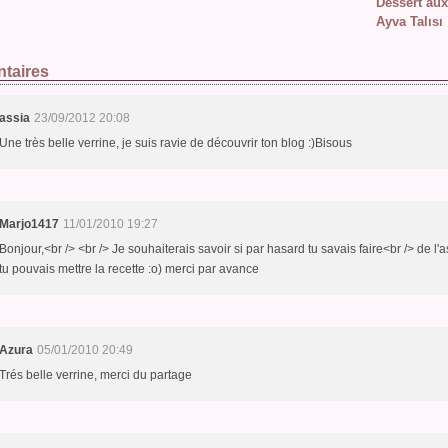
Dessert aux
Ayva Talısı
taires
assia
23/09/2012 20:08
Une très belle verrine, je suis ravie de découvrir ton blog :)Bisous
Marjo1417
11/01/2010 19:27
Bonjour,<br /> <br /> Je souhaiterais savoir si par hasard tu savais faire<br /> de l'a
tu pouvais mettre la recette :o) merci par avance
Azura
05/01/2010 20:49
Trés belle verrine, merci du partage