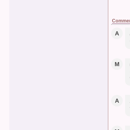
Commen
A
M
A