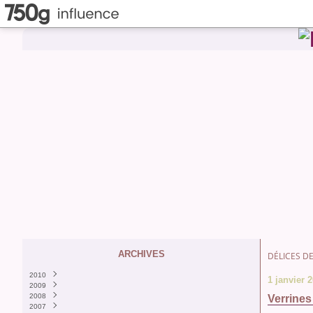
ARCHIVES
DÉLICES DE
2010
1 janvier 
2009
Décembre
(1)
2008
Septembre
Décembre
(5)
(1)
Verrines
2007
Août
Novembre
Décembre
(6)
(3)
(8)