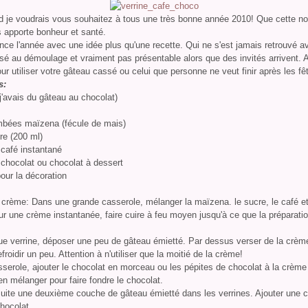
rd je voudrais vous souhaitez à tous une très bonne année 2010! Que cette no
 apporte bonheur et santé.
e l'année avec une idée plus qu'une recette. Qui ne s'est jamais retrouvé a
é au démoulage et vraiment pas présentable alors que des invités arrivent. A
ur utiliser votre gâteau cassé ou celui que personne ne veut finir après les fê
s:
 j'avais du gâteau au chocolat)
mbées maïzena (fécule de mais)
re (200 ml)
 café instantané
 chocolat ou chocolat à dessert
our la décoration
 crème: Dans une grande casserole, mélanger la maïzena. le sucre, le café et l
 une crème instantanée, faire cuire à feu moyen jusqu'à ce que la préparati
.
e verrine, déposer une peu de gâteau émietté. Par dessus verser de la crèm
efroidir un peu. Attention à n'utiliser que la moitié de la crème!
serole, ajouter le chocolat en morceau ou les pépites de chocolat à la crème
n mélanger pour faire fondre le chocolat.
suite une deuxième couche de gâteau émietté dans les verrines. Ajouter une 
hocolat.