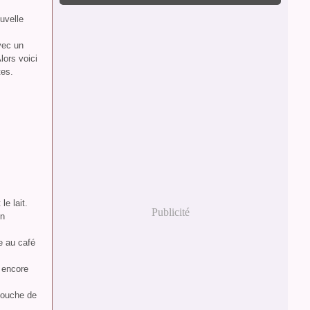
uvelle
vec un
lors voici
tes.
e lait.
Publicité
on
e au café
 encore
couche de