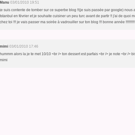
Manu
03/01/2010 19:51
je suis contente de tomber sur ce superbe blog !!(je suis passée par google) nous 
Istanbul en février et je souhaite cuisiner un peu turc avant de partir !! j'ai de quoi 
chez toi !!! je vais passer ma soirée à vadrouiller sur ton blog !!! bonne année !!!!!!!!!!
mimi
03/01/2010 17:46
hummm alors la je te met 10/10 <br /> ton dessert est parfais <br /> je note <br /> b
mimi