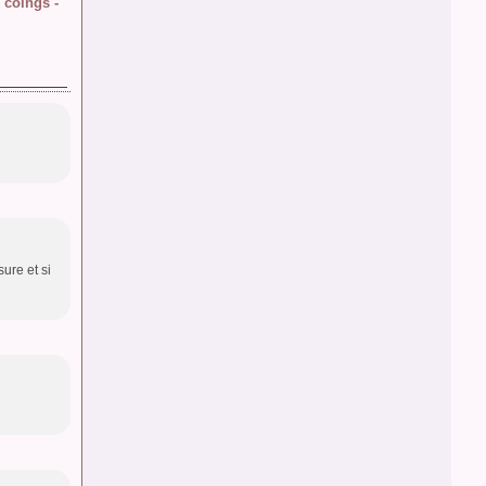
 coings -
sure et si