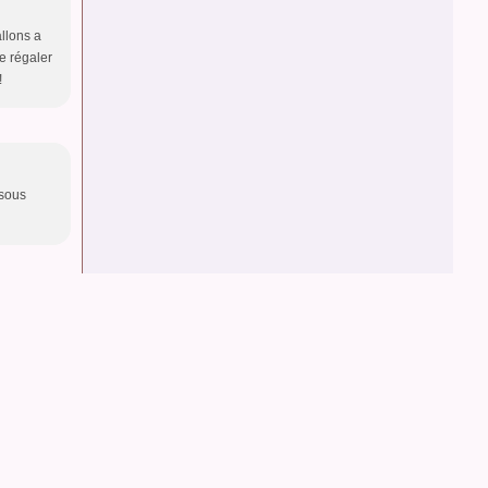
allons a
me régaler
!
isous