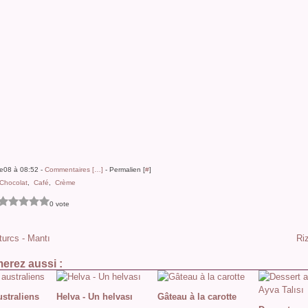
ne08 à 08:52 -
Commentaires [
…
]
- Permalien [
#
]
Chocolat
,
Café
,
Crème
0 vote
turcs - Mantı
Ri
erez aussi :
ustraliens
Helva - Un helvası
Gâteau à la carotte