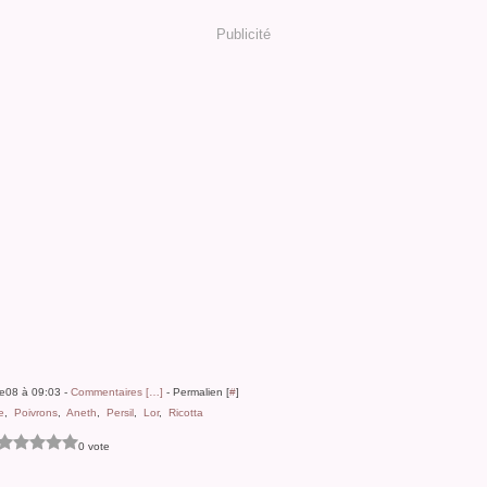
Publicité
ne08 à 09:03 -
Commentaires [
…
]
- Permalien [
#
]
e
,
Poivrons
,
Aneth
,
Persil
,
Lor
,
Ricotta
0 vote