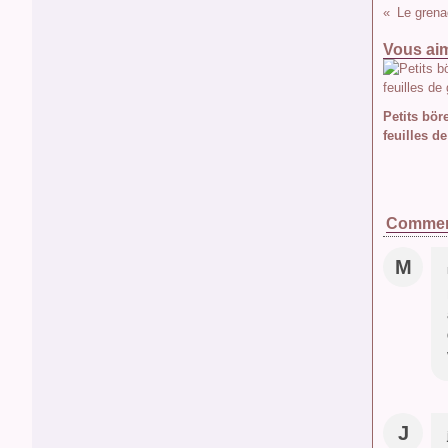
Le grenad
Vous aim
Petits bör
feuilles de
Commen
M
J