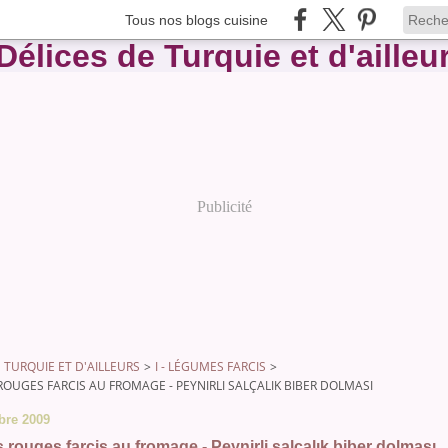
Tous nos blogs cuisine
Publicité
 TURQUIE ET D'AILLEURS
>
I - LÉGUMES FARCIS
>
ROUGES FARCIS AU FROMAGE - PEYNIRLI SALÇALIK BIBER DOLMASI
bre 2009
 rouges farcis au fromage - Peynirli salçalık biber dolması