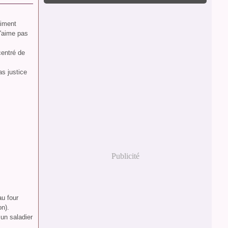
aiment
n'aime pas
ncentré de
as justice
Publicité
au four
on).
un saladier