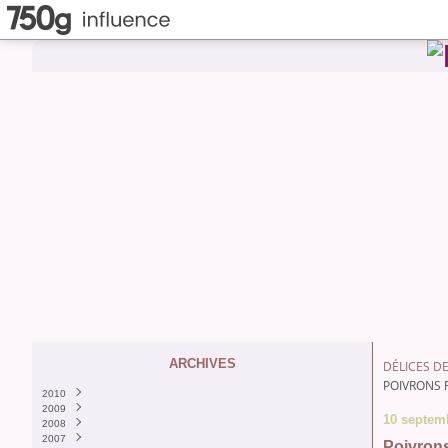
ARCHIVES
DÉLICES DE
POIVRONS 
2010
2009
Décembre
(1)
10 septem
2008
Septembre
Décembre
(5)
(1)
2007
Août
Novembre
Décembre
(6)
(3)
(8)
Poivrons