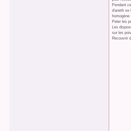
Pendant ce 
d'aneth se 
homogène e
Peler les p
Les dispose
sur les poi
Recouvrir d