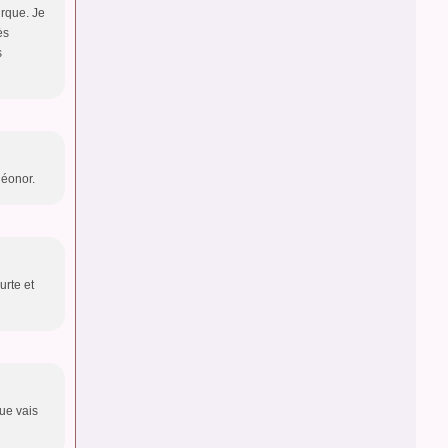
urque. Je
ès
s
léonor.
urte et
que vais