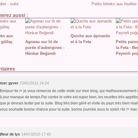
ier - suite
Petits böreks aux feuilles
erez aussi :
eks aux
Quiche aux épinards
 güllaç
Agneau sur lit de
et à la Feta
Petits pains
purée d'aubergines -
la Feta - Be
Hünkar Beğendi
Peynirli po
taires
mac gyver
23/01/2011 18:24
Bonjour<br /> je vous remercie de cette visite sur mon blog, qui malheureusement 
à jour manque de temps.Par contre le votre est super bien, les recettes très appéti
que je devrais tester par la suite. Blog très bien géré et visite du pays très bien réal
vous souhaite bonne chance pour la suite, bonne journée sous le soleil.<br /> mac
jfleur de lys
14/07/2010 17:40