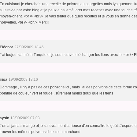
En cuisinant je cherchais une recette de poivron ou courgettes mais typiquement t
suis ravie par votre blog et je peux ainsi améliorer mes recettes avec une touche tr
moyen-orient. <br /> <br /> Je vais tenter quelques recettes et je vous en donne de
nouvelles. <br /> <br /> Merci!
Eléonor
27/09/2009 18:46
J'ai toujours aimé la Turquie et je serais ravie d'échanger les liens avec toi.<br /> E
irisa
19/09/2009 13:16
Dommage , il n'y a pas de ces poivrons ici , mais j'ai des poivrons de cette forme co
pointue de couleur vert et rouge , sûrement moins doux que les tiens
aysin
13/09/2009 07:03
J'en ai jamais mangé et je suis vraiment curieuse d'en connaître le goût. J'espère 
trouver les mêmes poivrons chez mon marchand.