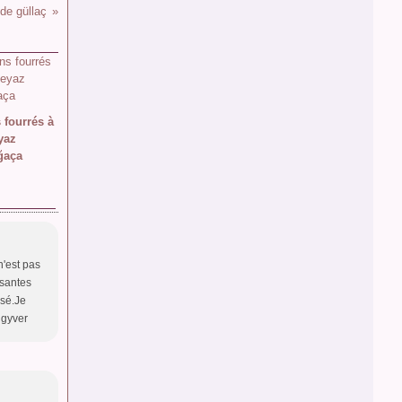
 de güllaç
 fourrés à
yaz
ğaça
n'est pas
ssantes
isé.Je
 gyver