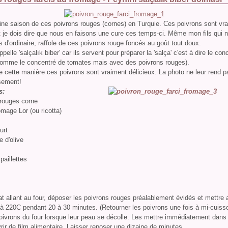
eine saison de ces poivrons rouges (cornes) en Turquie. Ces poivrons sont vr
t je dois dire que nous en faisons une cure ces temps-ci. Même mon fils qui 
s d'ordinaire, raffole de ces poivrons rouge foncés au goût tout doux.
ppelle 'salçalık biber' car ils servent pour préparer la 'salça' c'est à dire le co
comme le concentré de tomates mais avec des poivrons rouges).
 cette manière ces poivrons sont vraiment délicieux. La photo ne leur rend p
sement!
s:
 rouges corne
omage Lor (ou ricotta)
urt
e d'olive
paillettes
t allant au four, déposer les poivrons rouges préalablement évidés et mettre 
à 220C pendant 20 à 30 minutes. (Retourner les poivrons une fois à mi-cuiss
poivrons du four lorsque leur peau se décolle. Les mettre immédiatement dans 
rir de film alimentaire. Laisser reposer une dizaine de minutes.