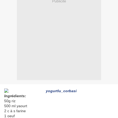
Publicité
Ingrédients:
50g riz
500 ml yaourt
2 c à s farine
1 oeuf