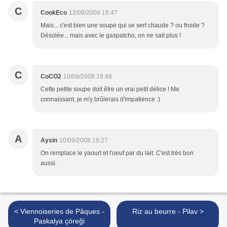
C
CookEco
12/09/2008 16:47
Mais... c'est bien une soupe qui se sert chaude ? ou froide ?
Désolée... mais avec le gaspatcho, on ne sait plus !
C
CoCO2
10/09/2008 19:48
Cette petite soupe doit être un vrai petit délice ! Me
connaissant, je m'y brûlerais d'impatience :)
A
Aysin
10/09/2008 19:27
On remplace le yaourt et l'oeuf par du lait. C'est très bon
aussi.
< Viennoiseries de Pâques -
Riz au beurre - Pilav >
Paskalya çöreği