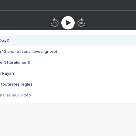
 DayZ
 a 13 ans (et vous l'avez ignoré)
e (littéralement)
im Rayan
 toutes les règles
s les jeux vidéo
us choquant de Rockstar ? - Le scandale BULLY
e plus moche de Steam
du RÊVE tourne au CAUCHEMAR