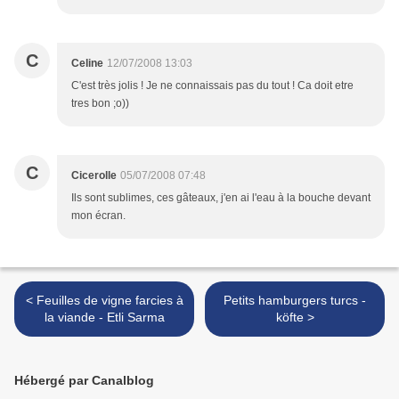
C
Celine
12/07/2008 13:03
C'est très jolis ! Je ne connaissais pas du tout ! Ca doit etre
tres bon ;o))
C
Cicerolle
05/07/2008 07:48
Ils sont sublimes, ces gâteaux, j'en ai l'eau à la bouche devant
mon écran.
< Feuilles de vigne farcies à
Petits hamburgers turcs -
la viande - Etli Sarma
köfte >
Hébergé par Canalblog