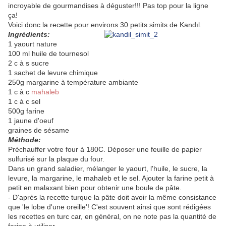
incroyable de gourmandises à déguster!!! Pas top pour la ligne
ça!
Voici donc la recette pour environs 30 petits simits de Kandıl.
Ingrédients:
1 yaourt nature
100 ml huile de tournesol
2 c à s sucre
1 sachet de levure chimique
250g margarine à température ambiante
1 c à c
mahaleb
1 c à c sel
500g farine
1 jaune d'oeuf
graines de sésame
Méthode:
Préchauffer votre four à 180C. Déposer une feuille de papier
sulfurisé sur la plaque du four.
Dans un grand saladier, mélanger le yaourt, l'huile, le sucre, la
levure, la margarine, le mahaleb et le sel. Ajouter la farine petit à
petit en malaxant bien pour obtenir une boule de pâte.
- D'après la recette turque la pâte doit avoir la même consistance
que 'le lobe d'une oreille'! C'est souvent ainsi que sont rédigées
les recettes en turc car, en général, on ne note pas la quantité de