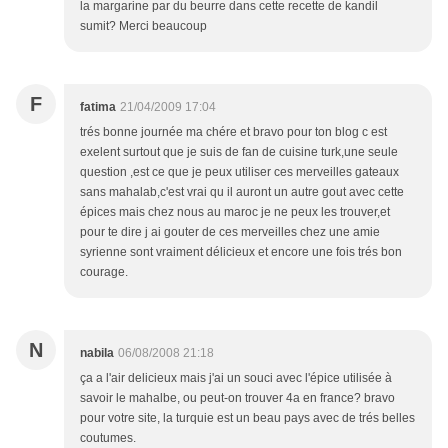
la margarine par du beurre dans cette recette de kandil
sumit? Merci beaucoup
F
fatima
21/04/2009 17:04
trés bonne journée ma chére et bravo pour ton blog c est
exelent surtout que je suis de fan de cuisine turk,une seule
question ,est ce que je peux utiliser ces merveilles gateaux
sans mahalab,c'est vrai qu il auront un autre gout avec cette
épices mais chez nous au maroc je ne peux les trouver,et
pour te dire j ai gouter de ces merveilles chez une amie
syrienne sont vraiment délicieux et encore une fois trés bon
courage.
N
nabila
06/08/2008 21:18
ça a l'air delicieux mais j'ai un souci avec l'épice utilisée à
savoir le mahalbe, ou peut-on trouver 4a en france? bravo
pour votre site, la turquie est un beau pays avec de trés belles
coutumes.