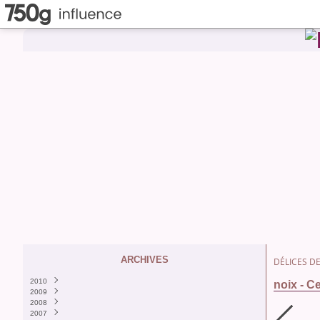
ARCHIVES
DÉLICES DE
2010
noix - C
2009
Décembre
(1)
2008
Septembre
Décembre
(5)
(1)
2007
Août
Novembre
Décembre
(6)
(3)
(8)